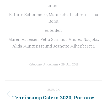
unten:
Kathrin Schönmeier, Mannschaftsführerin Tina
Borst
es fehlen:
Maren Haueisen, Petra Schmidt, Andrea Naujoks,
Alida Mungenast und Jeanette Miltenberger.
Kategorie:
Allgemein
29. Juli 2019
Kommentarnavigation
ZURÜCK
Tenniscamp Ostern 2020, Portoroz
Vorheriger
Beitrag: