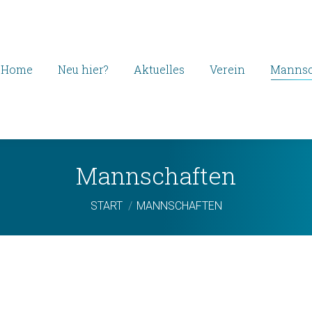
Home
Neu hier?
Aktuelles
Verein
Mannsc
Mannschaften
Sie befinden sich hier:
START
MANNSCHAFTEN