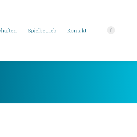
haften
Spielbetrieb
Kontakt
Facebook
page
opens
in
new
window