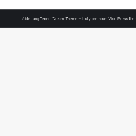
Abteilung Tennis Dream-Theme — truly
premium WordPress the