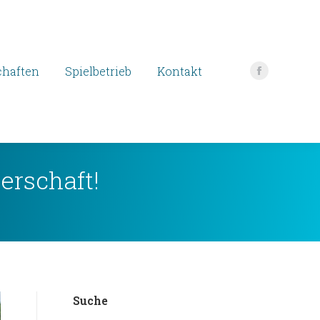
haften
Spielbetrieb
Kontakt
Facebook
page
opens
in
new
erschaft!
window
Suche