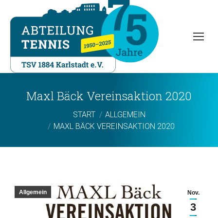
Maxl Bäck Vereinsaktion 2020
Sie befinden sich hier:
START
ALLGEMEIN
MAXL BÄCK VEREINSAKTION 2020
Allgemein
Nov.
3