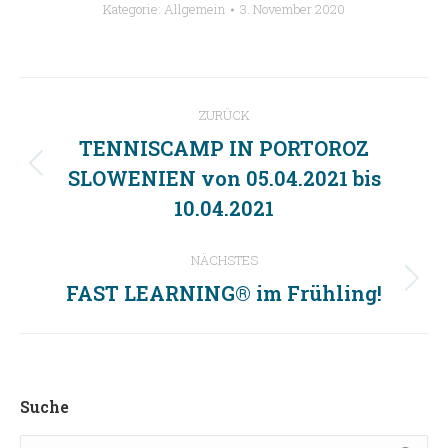
Kategorie:
Allgemein
3. November 2020
Kommentarnavigation
ZURÜCK
TENNISCAMP IN PORTOROZ
SLOWENIEN von 05.04.2021 bis
Vorheriger
Beitrag:
10.04.2021
NÄCHSTES
FAST LEARNING® im Frühling!
Nächster
Beitrag:
Suche