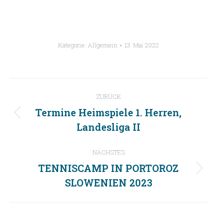
Kategorie:
Allgemein
13. Mai 2022
Kommentarnavigation
ZURÜCK
Termine Heimspiele 1. Herren,
Vorheriger
Landesliga II
Beitrag:
NÄCHSTES
TENNISCAMP IN PORTOROZ
Nächster
SLOWENIEN 2023
Beitrag: