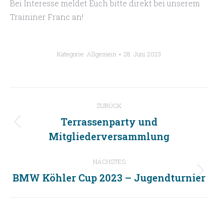
Bei Interesse meldet Euch bitte direkt bei unserem
Traininer Franc an!
Kategorie:
Allgemein
28. Juni 2023
Kommentarnavigation
ZURÜCK
Terrassenparty und
Vorheriger
Mitgliederversammlung
Beitrag:
NÄCHSTES
BMW Köhler Cup 2023 – Jugendturnier
Nächster
Beitrag: