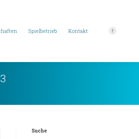
haften
Spielbetrieb
Kontakt
Facebook
page
opens
in
new
23
window
Suche