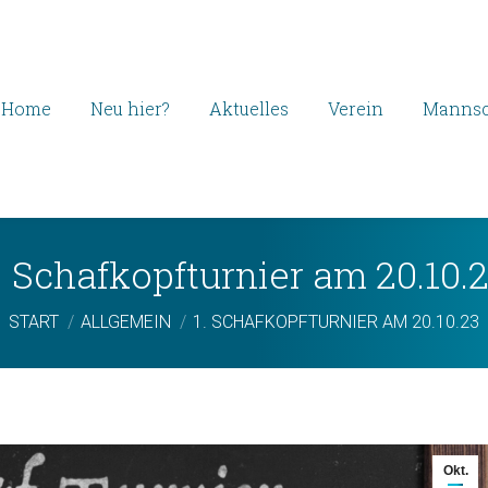
Home
Neu hier?
Aktuelles
Verein
Mannsc
. Schafkopfturnier am 20.10.
Sie befinden sich hier:
START
ALLGEMEIN
1. SCHAFKOPFTURNIER AM 20.10.23
Okt.