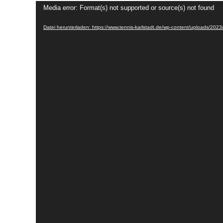
Video-
Media error: Format(s) not supported or source(s) not found
Player
Datei herunterladen: https://www.tennis-karlstadt.de/wp-content/uploads/2