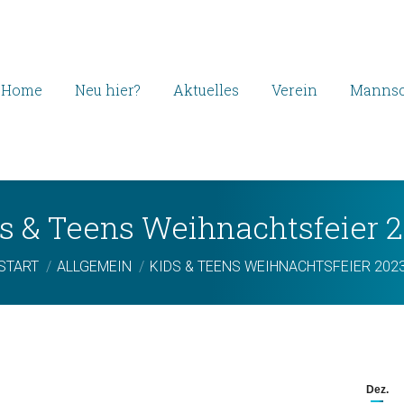
Home
Neu hier?
Aktuelles
Verein
Mannsc
s & Teens Weihnachtsfeier 
Sie befinden sich hier:
START
ALLGEMEIN
KIDS & TEENS WEIHNACHTSFEIER 202
Dez.