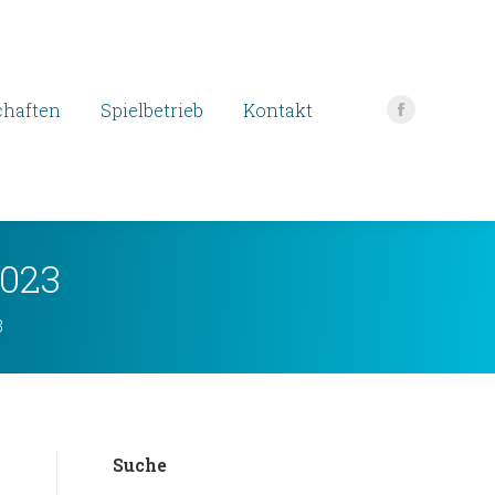
haften
Spielbetrieb
Kontakt
Facebook
page
opens
in
new
2023
window
3
Suche