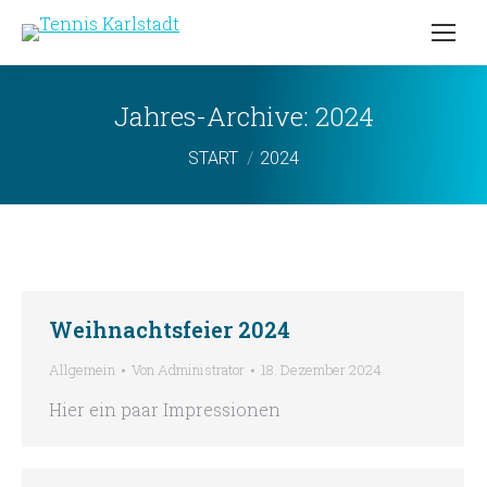
Jahres-Archive:
2024
Sie befinden sich hier:
START
2024
Weihnachtsfeier 2024
Allgemein
Von
Administrator
18. Dezember 2024
Hier ein paar Impressionen