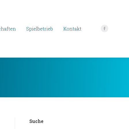
haften
Spielbetrieb
Kontakt
Facebook
page
opens
in
new
window
Suche