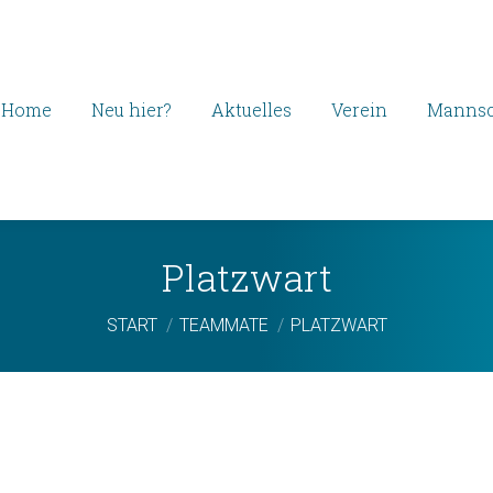
Home
Neu hier?
Aktuelles
Verein
Mannsc
Platzwart
Sie befinden sich hier:
START
TEAMMATE
PLATZWART