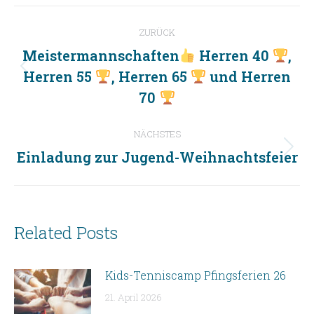
Kommentarnavigation
ZURÜCK
Meistermannschaften
Herren 40
,
Herren 55
, Herren 65
und Herren
Vorheriger
Beitrag:
70
NÄCHSTES
Einladung zur Jugend-Weihnachtsfeier
Nächster
Beitrag:
Related Posts
Kids-Tenniscamp Pfingsferien 26
21. April 2026