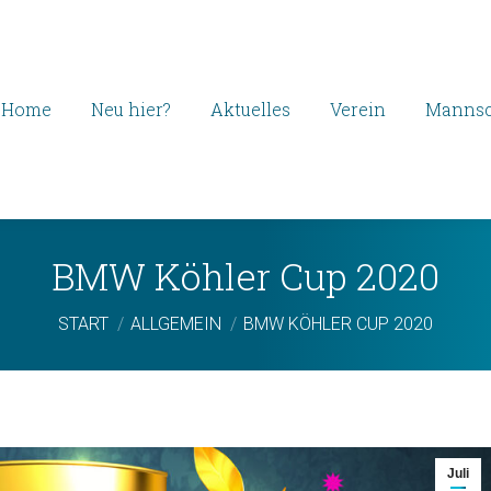
Home
Neu hier?
Aktuelles
Verein
Mannsc
BMW Köhler Cup 2020
Sie befinden sich hier:
START
ALLGEMEIN
BMW KÖHLER CUP 2020
Juli