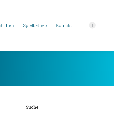
haften
Spielbetrieb
Kontakt
Facebook
page
opens
in
new
window
Suche