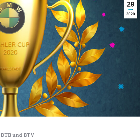
29
2020
s DTB und BTV