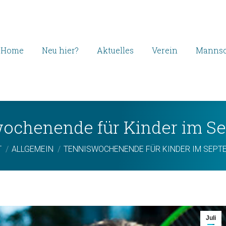
Home
Neu hier?
Aktuelles
Verein
Mannsc
ochenende für Kinder im S
efinden sich hier:
T
ALLGEMEIN
TENNISWOCHENENDE FÜR KINDER IM SEPT
Juli