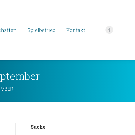
haften
Spielbetrieb
Kontakt
Facebook
page
opens
in
new
eptember
window
EMBER
Suche