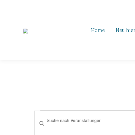
Home
Neu hie
Veranstaltun
Veranstaltungen
Bitte
Suche
Schlüsselwort