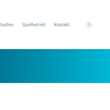
haften
Spielbetrieb
Kontakt
Facebook
page
opens
in
new
window